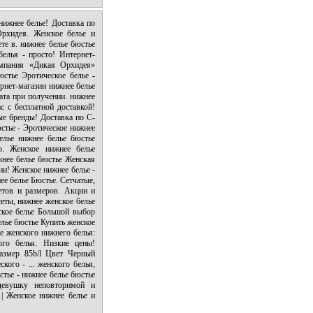
нижнее белье! Доставка по
рхидея. Женское белье и
те в. нижнее белье бюстье
елья - просто! Интернет-
пания «Дикая Орхидея»
стье Эротическое белье -
рнет-магазин нижнее белье
ата при получении. нижнее
с с бесплатной доставкой!
ые бренды! Доставка по С-
стье - Эротическое нижнее
елье нижнее белье бюстье
о. Женское нижнее белье
жнее белье бюстье Женская
ии! Женское нижнее белье -
ее белье Бюстье. Сетчатые,
етов и размеров. Акции и
сеты, нижнее женское белье
кое белье Большой выбор
елье бюстье Купить женское
ре женского нижнего белья:
ого белья. Низкие цены!
Размер 85b/l Цвет Черный
кого - ... женского белья,
стье - нижнее белье бюстье
девушку неповторимой и
| Женское нижнее белье и