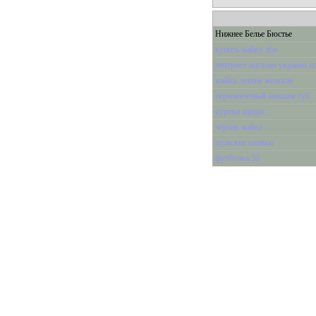
Нижнее Белье Бюстье
купить майку nba
интернет магазин украина о
майки летние женские
перманентный макияж губ
куртки адидас
чёрная майка
мужские плавки
футболка 3d