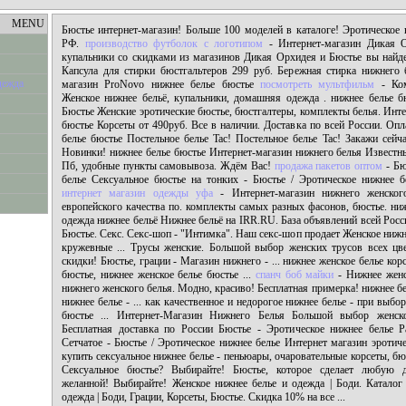
MENU
Бюстье интернет-магазин! Больше 100 моделей в каталоге! Эротическое 
РФ.
производство футболок с логотипом
- Интернет-магазин Дикая О
купальники со скидками из магазинов Дикая Орхидея и Бюстье вы найде
Капсула для стирки бюстгальтеров 299 руб. Бережная стирка нижнего б
дежда
магазин ProNovo нижнее белье бюстье
посмотреть мультфильм
- Ком
Женское нижнее бельё, купальники, домашняя одежда . нижнее белье бю
Бюстье Женские эротические бюстье, бюстгалтеры, комплекты белья. Инте
бюстье Корсеты от 490руб. Все в наличии. Доставка по всей России. Опл
белье бюстье Постельное белье Tac! Постельное белье Tac! Закажи сейча
Новинки! нижнее белье бюстье Интернет-магазин нижнего белья Известн
Пб, удобные пункты самовывоза. Ждём Вас!
продажа пакетов оптом
- Бю
белье Сексуальное бюстье на тонких - Бюстье / Эротическое нижнее б
интернет магазин одежды уфа
- Интернет-магазин нижнего женског
европейского качества по. комплекты самых разных фасонов, бюстье. ни
одежда нижнее бельё Нижнее бельё на IRR.RU. База объявлений всей Росс
Бюстье. Секс. Секс-шоп - "Интимка". Наш секс-шоп продает Женское нижн
кружевные ... Трусы женские. Большой выбор женских трусов всех цв
скидки! Бюстье, грации - Магазин нижнего - ... нижнее женское белье кор
бюстье, нижнее женское белье бюстье ...
спанч боб майки
- Нижнее женс
нижнего женского белья. Модно, красиво! Бесплатная примерка! нижнее б
нижнее белье - ... как качественное и недорогое нижнее белье - при выбо
бюстье ... Интернет-Магазин Нижнего Белья Большой выбор женск
Бесплатная доставка по России Бюстье - Эротическое нижнее белье 
Сетчатое - Бюстье / Эротическое нижнее белье Интернет магазин эротичес
купить сексуальное нижнее белье - пеньюары, очаровательные корсеты, бю
Сексуальное бюстье? Выбирайте! Бюстье, которое сделает любую 
желанной! Выбирайте! Женское нижнее белье и одежда | Боди. Каталог 
одежда | Боди, Грации, Корсеты, Бюстье. Скидка 10% на все ...