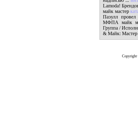
надписью ...
инт
Lamoda! Брендо
майк мастер
кат
Паэулл провел
МФПА майк м
Группа / Исполни
& Майк: Мастер 
Copyright 