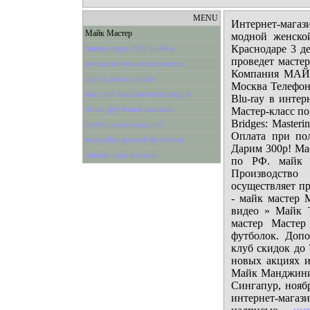
MENU
Интернет-магаз
Майк Мастер
модной женско
Краснодаре 3 д
линкин парк 2012 альбом
проведет мастер
печать на бумажных пакетах
Компания МАЙ
трусы джоки купить
Москва Телефон
интернет магазин велосипедов
Blu-ray в инте
белые футболки заказать
Мастер-класс по
Bridges: Master
футболки на заказ спб
Оплата при пол
выкройка детской футболки
Дарим 300р! Ма
линкин парк музыка
по РФ. майк
Производств
осуществляет п
- майк мастер 
видео » Майк Т
мастер Мастер 
футболок. Допо
клуб скидок до
новых акциях 
Майк Манджини 
Сингапур, ноябр
интернет-мага